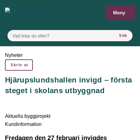
Gå till innehåll
Meny
VAD LETAR DU EFTER?
Sök
Du är här:
Nyheter
Skriv ut
Hjärupslundshallen invigd – första
steget i skolans utbyggnad
Aktuella byggprojekt
Kundinformation
Fredagen den 27 februari invigdes