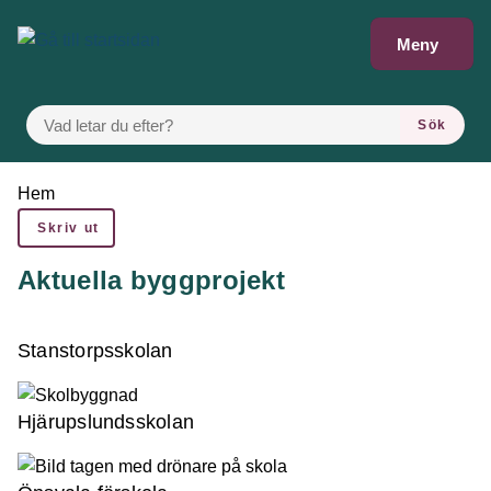
Gå till innehåll
Meny
VAD LETAR DU EFTER?
Sök
Du är här:
Hem
Skriv ut
Aktuella byggprojekt
Stanstorpsskolan
Hjärupslundsskolan