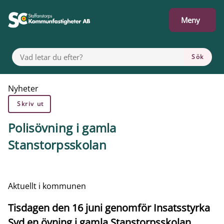
Gå till innehåll
Meny
VAD LETAR DU EFTER?
Sök
Du är här:
Nyheter
Skriv ut
Polisövning i gamla
Stanstorpsskolan
Aktuellt i kommunen
Tisdagen den 16 juni genomför Insatsstyrka
Syd en övning i gamla Stanstorpsskolan.