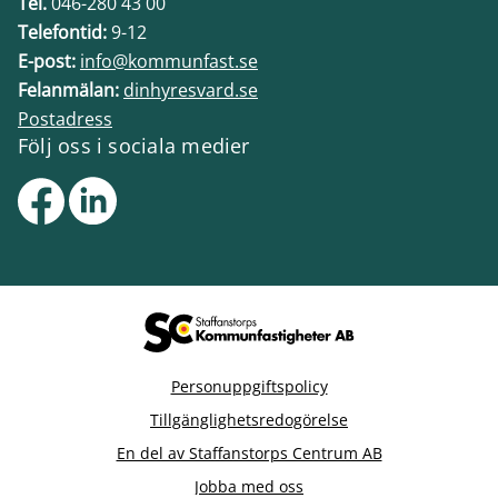
Tel.
046-280 43 00
Telefontid:
9-12
E-post:
info@kommunfast.se
Felanmälan:
dinhyresvard.se
Postadress
Följ oss i sociala medier
Personuppgiftspolicy
Tillgänglighetsredogörelse
En del av Staffanstorps Centrum AB
Jobba med oss