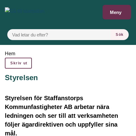
Gå till innehåll
Meny
VAD LETAR DU EFTER?
Sök
Du är här:
Hem
Skriv ut
Styrelsen
Styrelsen för Staffanstorps
Kommunfastigheter AB arbetar nära
ledningen och ser till att verksamheten
följer ägardirektiven och uppfyller sina
mål.