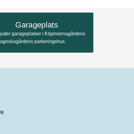
Garageplats
bjuder garageplatser i Köpmannagårdens
agnoliagårdens parkeringshus.
ng