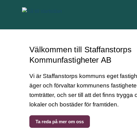
Gå till innehåll
Välkommen till Staffanstorps
Kommunfastigheter AB
Vi är Staffanstorps kommuns eget fastigh
äger och förvaltar kommunens fastighete
tomträtter, och ser till att det finns trygga
lokaler och bostäder för framtiden.
Ta reda på mer om oss