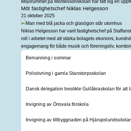
Miljörummet på Montessoriskolan har fått sig en uppf
Möt fastighetschef Niklas Helgesson
21 oktober 2025
Niklas Helgesson har varit fastighetschef på Staffans
roll i arbetet med att stärka bolagets ekonomi, kundn
engagemang för både musik och föreningsliv, kombiner
Bemanning i sommar
Polisövning i gamla Stanstorpsskolan
Dansk delegation besökte Gullåkraskolan för att 
Invigning av Önsvala förskola
Invigning av tillbyggnaden på Hjärupslundsskola