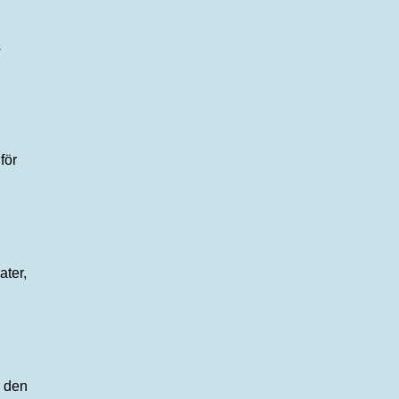
s
för
ater,
i den