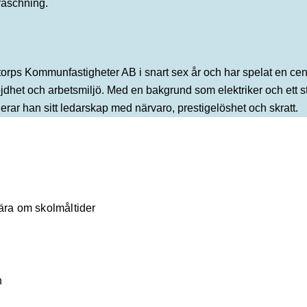
räschning.
torps Kommunfastigheter AB i snart sex år och har spelat en cen
öjdhet och arbetsmiljö. Med en bakgrund som elektriker och ett st
ar han sitt ledarskap med närvaro, prestigelöshet och skratt.
lära om skolmåltider
n