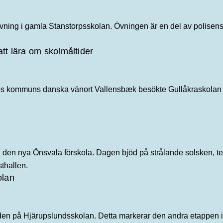
vning i gamla Stanstorpsskolan. Övningen är en del av polisen
tt lära om skolmåltider
torps kommuns danska vänort Vallensbæk besökte Gullåkraskolan 
a den nya Önsvala förskola. Dagen bjöd på strålande solsken, te
sthallen.
olan
den på Hjärupslundsskolan. Detta markerar den andra etappen 