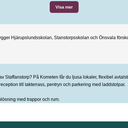
Visa mer
bygger Hjärupslundsskolan, Stanstorpsskolan och Önsvala försk
 av Staffanstorp? På Kometen får du ljusa lokaler, flexibel avtalst
reception till takterrass, pentryn och parkering med laddstolpar.